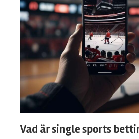
g
u
i
d
e
r
Vad är single sports bett