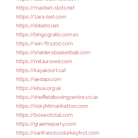
https://maxbet-slots.net
https://zara-bet.com
https://shbet0.net
https://bingogratis.com.es
https://win-ftr1200.com
https://snaiderobasketball.com
https://mitaurored.com
https://kayaksort.cat
https://aedapi.com
https://ebua.org.uk
https://sheffieldboxingcentre.co.uk
https://rickyhitmanhatton.com
https://boxeototal.com
https://graemeparry.com
https://sanfranciscoturkeytrot.com