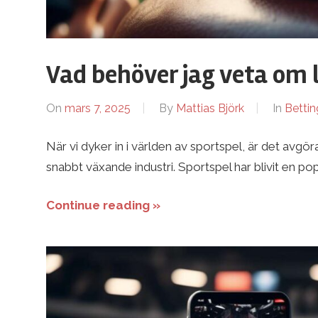
B
e
Vad behöver jag veta om 
t
On
mars 7, 2025
By
Mattias Björk
In
Bettin
När vi dyker in i världen av sportspel, är det avgö
t
snabbt växande industri. Sportspel har blivit en pop
i
Continue reading »
n
g