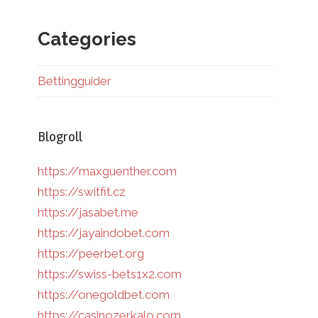
Categories
Bettingguider
Blogroll
https://maxguenther.com
https://switfit.cz
https://jasabet.me
https://jayaindobet.com
https://peerbet.org
https://swiss-bets1x2.com
https://onegoldbet.com
https://casinozerkalo.com