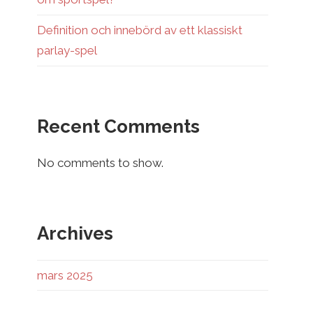
Definition och innebörd av ett klassiskt
parlay-spel
Recent Comments
No comments to show.
Archives
mars 2025