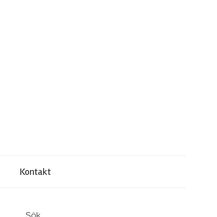
Kontakt
Sök